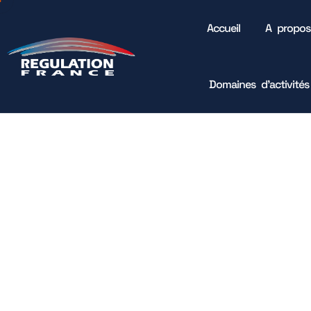
Accueil
A propos
Capteurs
>
Capteurs de vitesse / Débit d’air
>
KLGFx
Domaines d’activités