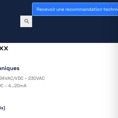
Recevoir une recommandation techni
xx
hniques
: 24VAC/VDC – 230VAC
VDC – 4…20mA
is)