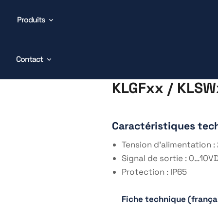
Produits
x / KLSWxx
Contact
KLGFxx / KLSW
Caractéristiques tec
Tension d’alimentation 
Signal de sortie : 0…10
Protection : IP65
Fiche technique (frança
https://fr.wikipedia.org