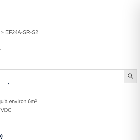
>
EF24A-SR-S2
hniques
qu’à environ 6m²
C/VDC
s)