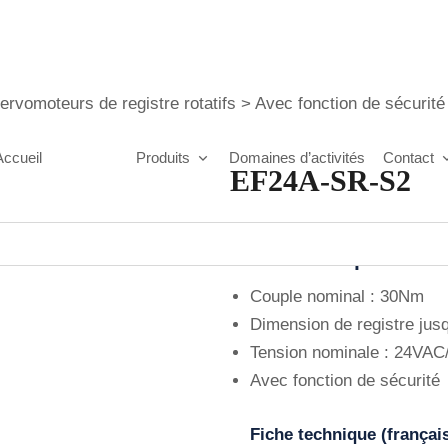
ervomoteurs de registre rotatifs
>
Avec fonction de sécurité
Accueil
A propos
Produits
Domaines d’activités
Contact
EF24A-SR-S2
Caractéristiques tec
Couple nominal : 30Nm
Dimension de registre jus
Tension nominale : 24VA
Avec fonction de sécurité
Fiche technique (françai
https://fr.wikipedia.org