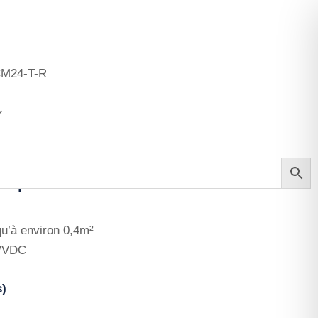
M24-T-R
hniques
qu’à environ 0,4m²
C/VDC
s)