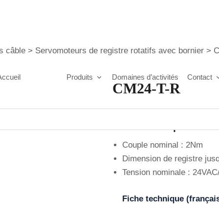
s câble
>
Servomoteurs de registre rotatifs avec bornier
>
C
Accueil
A propos
Produits
Domaines d’activités
Contact
CM24-T-R
Caractéristiques tec
Couple nominal : 2Nm
Dimension de registre jus
Tension nominale : 24VA
Fiche technique (françai
https://fr.wikipedia.org