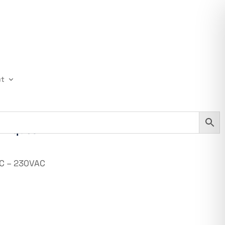
ct
hniques
DC – 230VAC